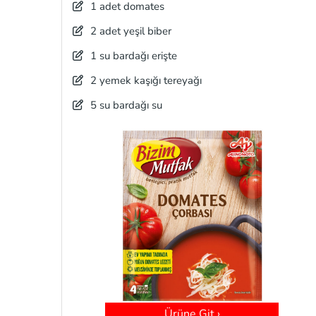
1 adet domates
2 adet yeşil biber
1 su bardağı erişte
2 yemek kaşığı tereyağı
5 su bardağı su
Ürüne Git ›