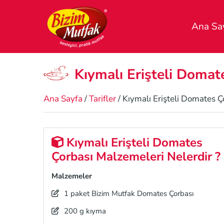
Ana Sa
Kıymalı Erişteli Domate
Ana Sayfa
/
Tarifler
/ Kıymalı Erişteli Domates Ço
Kıymalı Erişteli Domates
Çorbası Malzemeleri Nelerdir ?
Malzemeler
1 paket Bizim Mutfak Domates Çorbası
200 g kıyma