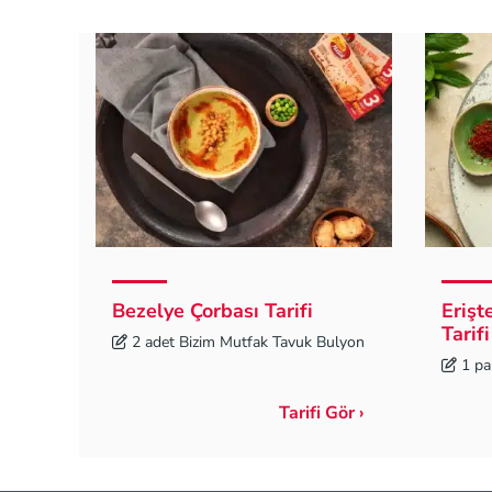
Bezelye Çorbası Tarifi
Erişt
Tarifi
2 adet Bizim Mutfak Tavuk Bulyon
1 pa
Tarifi Gör ›