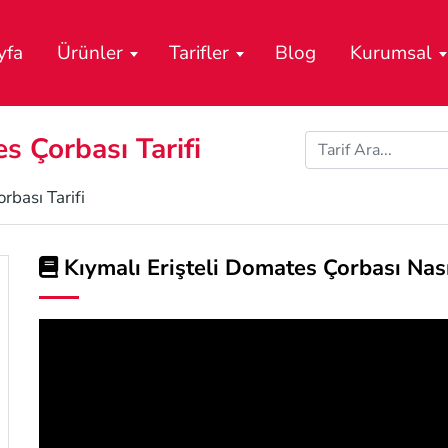
yfa
Ürünler
Tarifler
Blog
Kurumsal
s Çorbası Tarifi
rbası Tarifi
Kıymalı Erişteli Domates Çorbası Nasıl