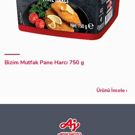
Bizim Mutfak Pane Harcı 750 g
Ürünü İncele ›