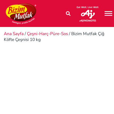
M
Ana Sayfa
/
Çeşni-Harç-Püre-Sos
/ Bizim Mutfak Çiğ
Köfte Çeşnisi 10 kg