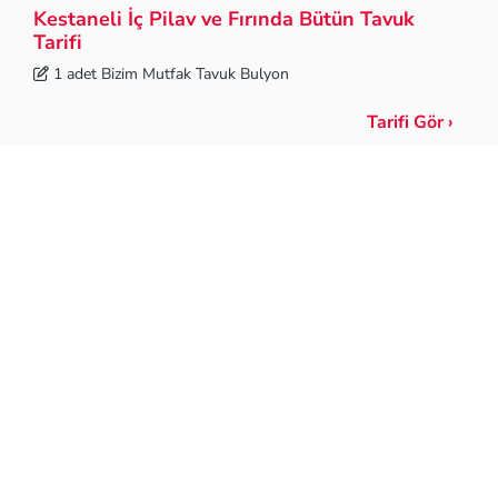
Kestaneli İç Pilav ve Fırında Bütün Tavuk
Tarifi
1 adet Bizim Mutfak Tavuk Bulyon
Tarifi Gör ›
© Copyright 2026 AJINOMOTO GROUP
#bizimmutfak