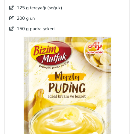
125 g tereyağı (soğuk)
200 g un
150 g pudra şekeri