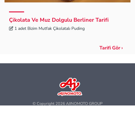
Çikolata Ve Muz Dolgulu Berliner Tarifi
1 adet Bizim Mutfak Çikolatalı Puding
Tarifi Gör ›
© Copyright 2026 AJINOMOTO GROUP
#bizimmutfak