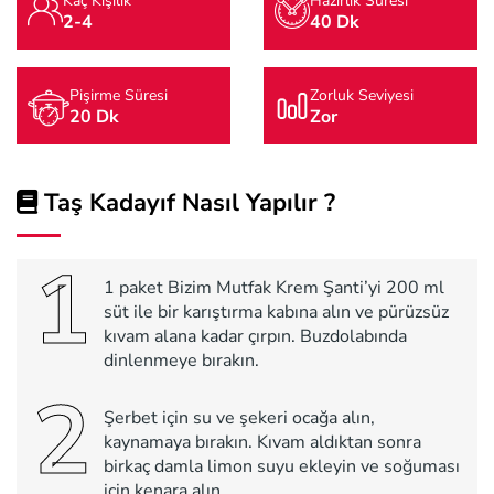
Kaç Kişilik
Hazırlık Süresi
2-4
40 Dk
Pişirme Süresi
Zorluk Seviyesi
20 Dk
Zor
Taş Kadayıf Nasıl Yapılır ?
1
1 paket Bizim Mutfak Krem Şanti’yi 200 ml
süt ile bir karıştırma kabına alın ve pürüzsüz
kıvam alana kadar çırpın. Buzdolabında
dinlenmeye bırakın.
2
Şerbet için su ve şekeri ocağa alın,
kaynamaya bırakın. Kıvam aldıktan sonra
birkaç damla limon suyu ekleyin ve soğuması
için kenara alın.