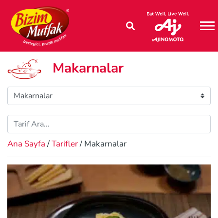
M
Makarnalar
Ana Sayfa
/
Tarifler
/ Makarnalar