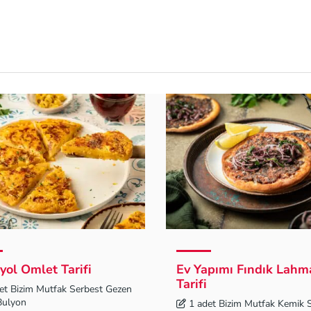
yol Omlet Tarifi
Ev Yapımı Fındık Lah
Tarifi
et Bizim Mutfak Serbest Gezen
Bulyon
1 adet Bizim Mutfak Kemik 