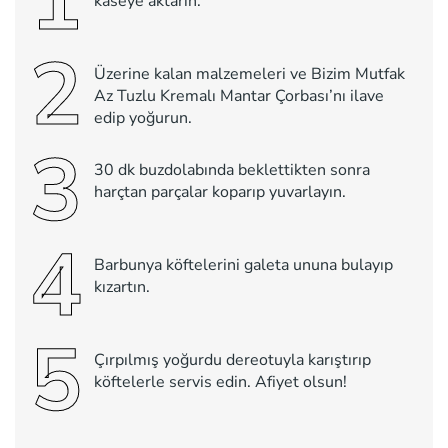
1
kaseye aktarın.
2
Üzerine kalan malzemeleri ve Bizim Mutfak
Az Tuzlu Kremalı Mantar Çorbası’nı ilave
edip yoğurun.
3
30 dk buzdolabında beklettikten sonra
harçtan parçalar koparıp yuvarlayın.
4
Barbunya köftelerini galeta ununa bulayıp
kızartın.
5
Çırpılmış yoğurdu dereotuyla karıştırıp
köftelerle servis edin. Afiyet olsun!