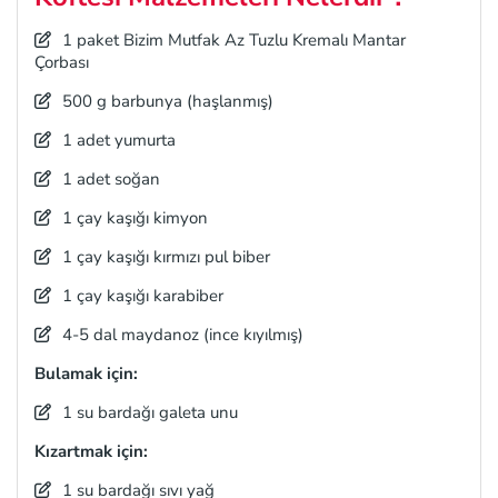
1 paket Bizim Mutfak Az Tuzlu Kremalı Mantar
Çorbası
500 g barbunya (haşlanmış)
1 adet yumurta
1 adet soğan
1 çay kaşığı kimyon
1 çay kaşığı kırmızı pul biber
1 çay kaşığı karabiber
4-5 dal maydanoz (ince kıyılmış)
Bulamak için:
1 su bardağı galeta unu
Kızartmak için:
1 su bardağı sıvı yağ