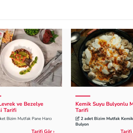
 Levrek ve Bezelye
Kemik Suyu Bulyonlu 
i Tarifi
Tarifi
ket Bizim Mutfak Pane Harcı
2 adet Bizim Mutfak Kemi
Bulyon
Tarifi Gör ›
Tarifi