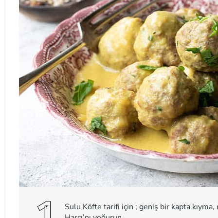
1
Sulu Köfte tarifi için ; geniş bir kapta kıy
Harcı’nı yoğurun.