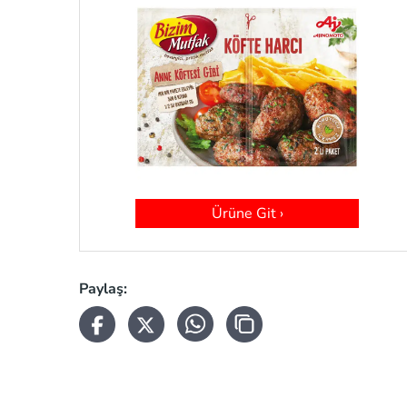
Ürüne Git ›
Paylaş: