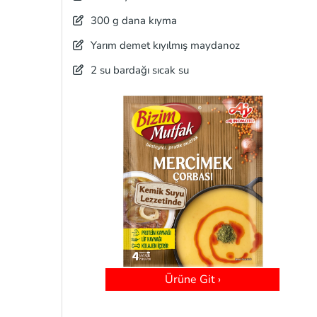
300 g dana kıyma
Yarım demet kıyılmış maydanoz
2 su bardağı sıcak su
Ürüne Git ›