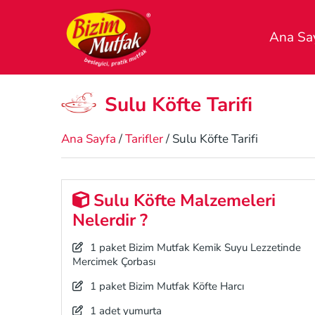
Ana Sa
Sulu Köfte Tarifi
Ana Sayfa
/
Tarifler
/ Sulu Köfte Tarifi
Sulu Köfte Malzemeleri
Nelerdir ?
1 paket Bizim Mutfak Kemik Suyu Lezzetinde
Mercimek Çorbası
1 paket Bizim Mutfak Köfte Harcı
1 adet yumurta