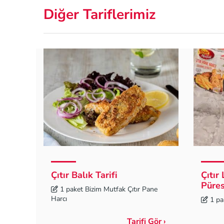
Diğer Tariflerimiz
Çıtır Balık Tarifi
Çıtır
Püres
1 paket Bizim Mutfak Çıtır Pane
Harcı
1 pa
Tarifi Gör ›