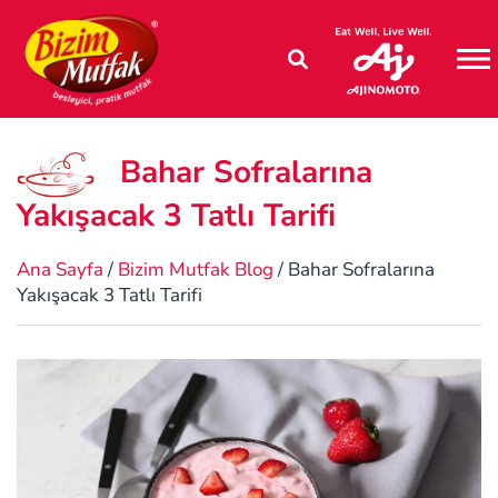
M
Bahar Sofralarına
Yakışacak 3 Tatlı Tarifi
Ana Sayfa
/
Bizim Mutfak Blog
/ Bahar Sofralarına
Yakışacak 3 Tatlı Tarifi