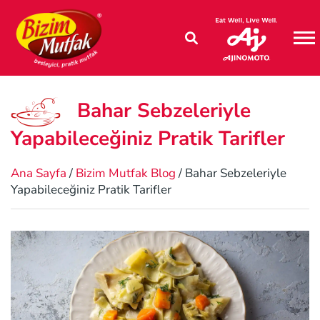
M
Bahar Sebzeleriyle
Yapabileceğiniz Pratik Tarifler
Ana Sayfa
/
Bizim Mutfak Blog
/ Bahar Sebzeleriyle
Yapabileceğiniz Pratik Tarifler