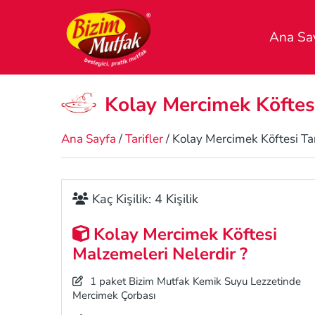
Ana Sa
Kolay Mercimek Köftesi
Ana Sayfa
/
Tarifler
/ Kolay Mercimek Köftesi Tar
Kaç Kişilik: 4 Kişilik
Kolay Mercimek Köftesi
Malzemeleri Nelerdir ?
1 paket Bizim Mutfak Kemik Suyu Lezzetinde
Mercimek Çorbası