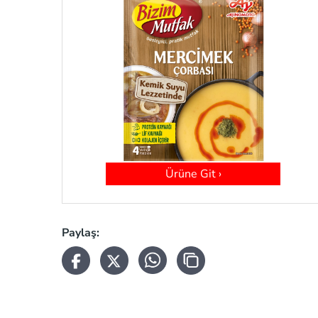
Ürüne Git ›
Paylaş: