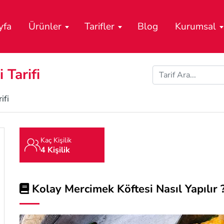
yfa
Ürünler
Tarifler
Blog
Kurumsal
 Tarifi
ifi
Kaç Kişilik
4 Kişilik
Kolay Mercimek Köftesi Nasıl Yapılır 