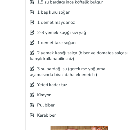
1,5 su bardağı ince köftelik bulgur
1 baş kuru soğan
1 demet maydanoz
2-3 yemek kaşığı sıvı yağ
1 demet taze soğan
2 yemek kaşığı salça (biber ve domates salçası
karışık kullanabilirsiniz)
3 su bardağı su (gerekirse yoğurma
aşamasında biraz daha eklenebilir)
Yeteri kadar tuz
Kimyon
Pul biber
Karabiber