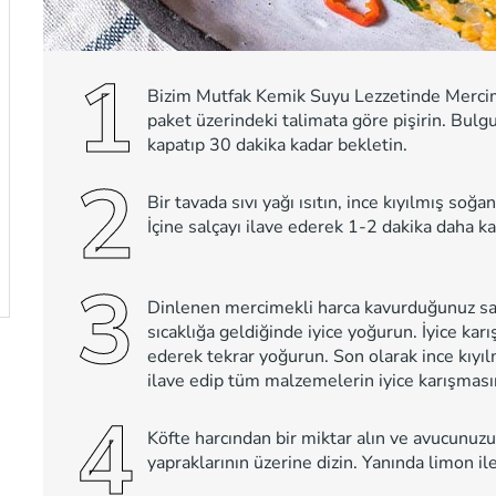
1
Bizim Mutfak Kemik Suyu Lezzetinde Mercime
paket üzerindeki talimata göre pişirin. Bulgu
kapatıp 30 dakika kadar bekletin.
2
Bir tavada sıvı yağı ısıtın, ince kıyılmış so
İçine salçayı ilave ederek 1-2 dakika daha ka
3
Dinlenen mercimekli harca kavurduğunuz sal
sıcaklığa geldiğinde iyice yoğurun. İyice karı
ederek tekrar yoğurun. Son olarak ince kıyı
ilave edip tüm malzemelerin iyice karışmasın
4
Köfte harcından bir miktar alın ve avucunuzu
yapraklarının üzerine dizin. Yanında limon ile