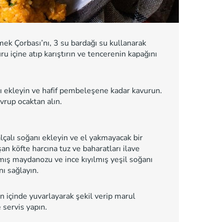
k Çorbası’nı, 3 su bardağı su kullanarak
ru içine atıp karıştırın ve tencerenin kapağını
ğanı ekleyin ve hafif pembeleşene kadar kavurun.
vrup ocaktan alın.
çalı soğanı ekleyin ve el yakmayacak bir
şan köfte harcına tuz ve baharatları ilave
lmış maydanozu ve ince kıyılmış yeşil soğanı
ı sağlayın.
n içinde yuvarlayarak şekil verip marul
 servis yapın.