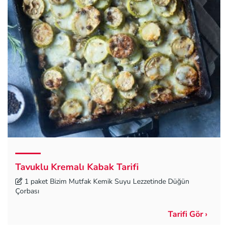
Tavuklu Kremalı Kabak Tarifi
1 paket Bizim Mutfak Kemik Suyu Lezzetinde Düğün
Çorbası
Tarifi Gör ›