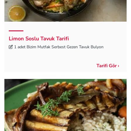
Limon Soslu Tavuk Tarifi
1 adet Bizim Mutfak Serbest Gezen Tavuk Bulyon
Tarifi Gör ›