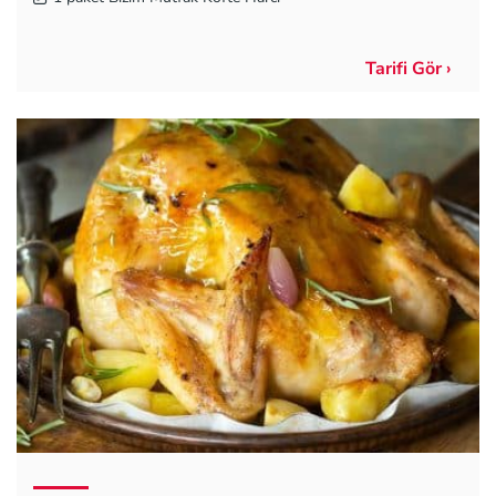
Tarifi Gör ›