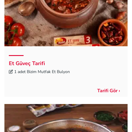
Et Güveç Tarifi
1 adet Bizim Mutfak Et Bulyon
Tarifi Gör ›