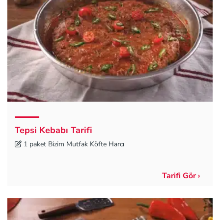
Tepsi Kebabı Tarifi
1 paket Bizim Mutfak Köfte Harcı
Tarifi Gör ›