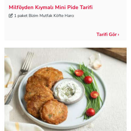
Milföyden Kıymalı Mini Pide Tarifi
1 paket Bizim Mutfak Köfte Harcı
Tarifi Gör ›