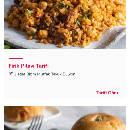
Firik Pilavı Tarifi
1 adet Bizim Mutfak Tavuk Bulyon
Tarifi Gör ›