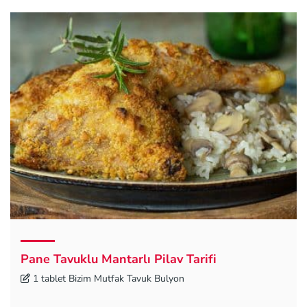
Pane Tavuklu Mantarlı Pilav Tarifi
1 tablet Bizim Mutfak Tavuk Bulyon