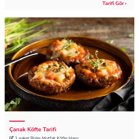
Tarifi Gör ›
Çanak Köfte Tarifi
1 paket Bizim Mutfak Köfte Harcı