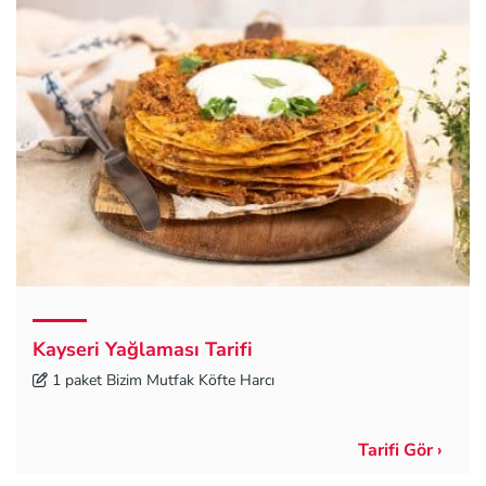
Kayseri Yağlaması Tarifi
1 paket Bizim Mutfak Köfte Harcı
Tarifi Gör ›