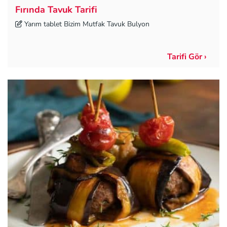
Fırında Tavuk Tarifi
Yarım tablet Bizim Mutfak Tavuk Bulyon
Tarifi Gör ›