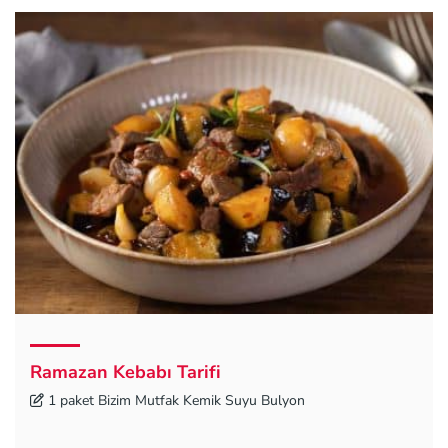
Ramazan Kebabı Tarifi
1 paket Bizim Mutfak Kemik Suyu Bulyon