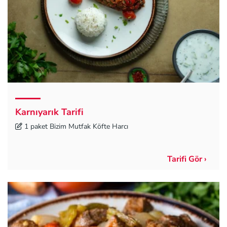
Karnıyarık Tarifi
1 paket Bizim Mutfak Köfte Harcı
Tarifi Gör ›